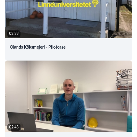
03:33
Ölands Köksmejeri - Pilotcase
02:43