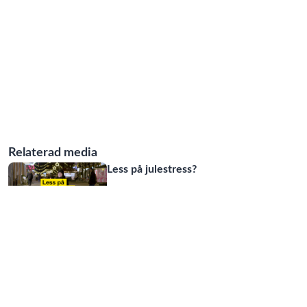
Relaterad media
Less på julestress?
01:14