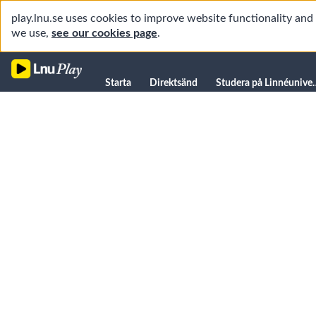
play.lnu.se uses cookies to improve website functionality an
we use,
see our cookies page
.
Starta
Starta
Direktsänd
Studera på L
Direktsänd
Studera på Linnéuniversitetet
Föreläsningar
Forskning
Universitetsbiblioteket
Student
Manualer
Kanaler