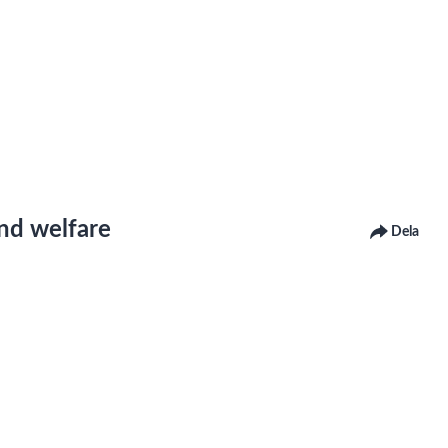
and welfare
Dela
r under "Tillgänglighet för Lnu.se, Tillgänglighetsredogörelse" på
ntaktar oss för att få det åtgärdat.