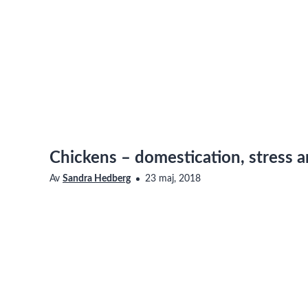
Chickens – domestication, stress 
Av
Sandra Hedberg
23 maj, 2018
FHL Seminarier
Besök kategorin
Saknar den här filmen tillgänglighetsanpassning? Läs me
vår sida om Linnéuniversitetets webbplats
om hur du ko
Speaker: Maria Ericsson, senior lecturer, BoM