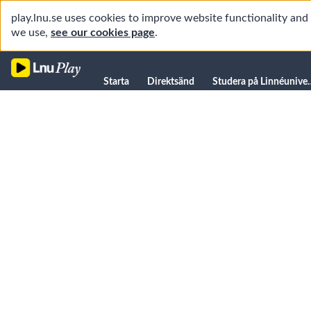
play.lnu.se uses cookies to improve website functionality an
we use,
see our cookies page
.
Starta
Starta
Direktsänd
Studera på L
Direktsänd
Studera på Linnéuniversitetet
Föreläsningar
Forskning
Universitetsbiblioteket
Student
Manualer
Kanaler