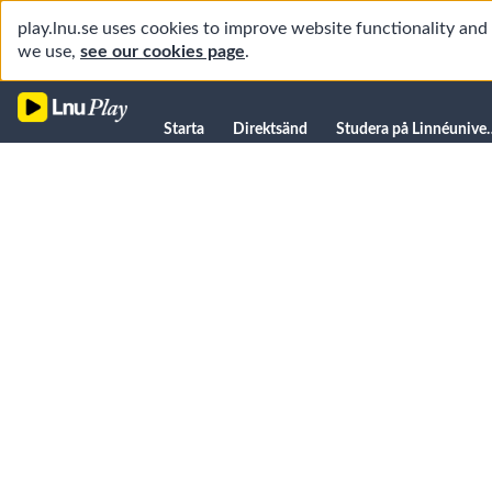
play.lnu.se uses cookies to improve website functionality an
we use,
see our cookies page
.
Starta
Starta
Direktsänd
Studera på L
Direktsänd
Studera på Linnéuniversitetet
Föreläsningar
Forskning
Universitetsbiblioteket
Student
Manualer
Kanaler