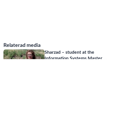
Relaterad media
Sharzad – student at the
Information Systems Master
...
02:08
Data as a journey, not a
destination by Didem Gürdür
...
01:02:59
Future of AI and Post-
Pandemic Society: A Service
...
01:14:46
eHealth for a safe and
appropriate use of medicatio
...