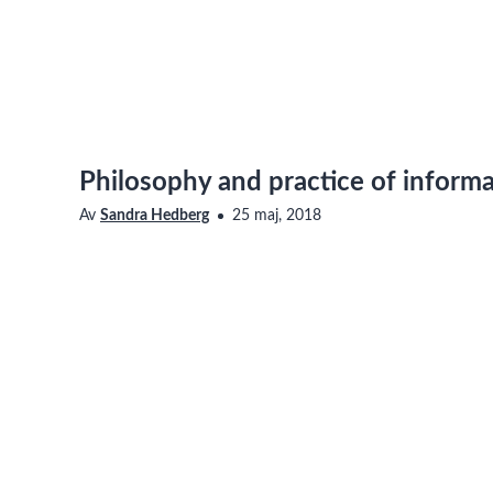
Philosophy and practice of inform
Av
Sandra Hedberg
25 maj, 2018
Saknar den här filmen tillgänglighetsanpassning? Läs me
vår sida om Linnéuniversitetets webbplats
om hur du ko
Presenter: Päivi Jokela, Associated Professor, Head at the 
This is a very short introduction to a fascinating world of i
Mer Info
Taggar
information systems
,
päivi jokela
,
ehealth
,
health info