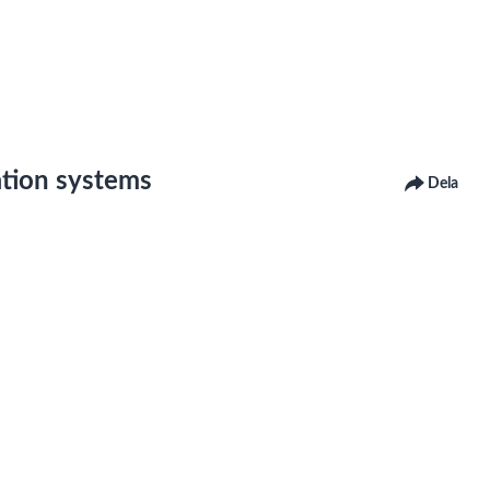
ation systems
Dela
r under "Tillgänglighet för Lnu.se, Tillgänglighetsredogörelse" på
ntaktar oss för att få det åtgärdat.
Department of Chemistry and Biomedical Sciences
nformation systems, with a special focus on health information syste
rmation