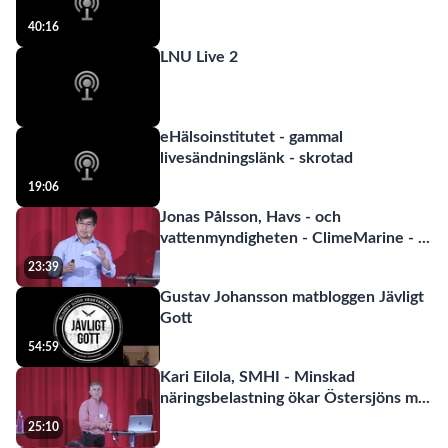
40:16
LNU Live 2
eHälsoinstitutet - gammal
livesändningslänk - skrotad
19:06
Jonas Pålsson, Havs - och
vattenmyndigheten - ClimeMarine -
...
23:39
Gustav Johansson matbloggen Jävligt
Gott
54:59
Kari Eilola, SMHI - Minskad
näringsbelastning ökar Östersjöns m
...
25:10