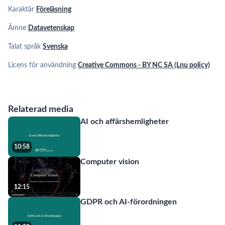
Karaktär
Föreläsning
Ämne
Datavetenskap
Talat språk
Svenska
Licens för användning
Creative Commons - BY NC SA (Lnu policy)
Relaterad media
AI och affärshemligheter
10:58
Computer vision
12:15
GDPR och AI-förordningen