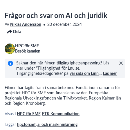
Frågor och svar om AI och juridik
Av
Niklas Andersson
20 december, 2024
Dela
HPC för SMF
Besök kanalen
Saknar den här filmen tillgänglighetsanpassning? Läs
mer under "Tillgänglighet för Lnu.se,
Tillgänglighetsredogörelse" på
vår sida om Linn
…
Läs mer
Filmen har tagits fram i samarbete med Fondia inom ramarna för
projektet HPC för SMF som finansieras av den Europeiska
Regionala Utvecklingsfonden via Tillväxtverket, Region Kalmar län
och Region Kronoberg.
Visas i
HPC för SMF
,
FTK Kommunikation
Taggar
hpcförsmf
,
ai och maskininlärning