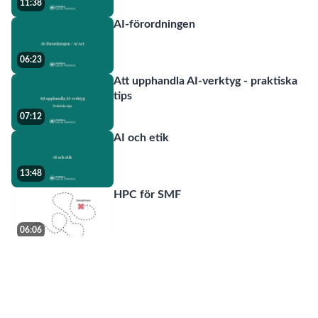
11:38
AI-förordningen
06:23
Att upphandla AI-verktyg - praktiska
tips
07:12
AI och etik
13:48
HPC för SMF
06:06
Vad är maskininlärning?
09:40
Data för maskininlärning