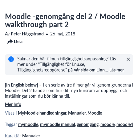
Moodle -genomgång del 2 / Moodle
walkthrough part 2
Av
Peter Häggstrand
26 maj, 2018
Dela
Saknar den här filmen tillgänglighetsanpassning? Läs
mer under "Tillgänglighet för Lnu.se,
Tillgänglighetsredogörelse" på
vår sida om Linn
…
Läs mer
[In English below]
– I en serie av tre filmer går vi igenom grunderna i
Moodle. Del 2 handlar om hur ditt nya kursrum är uppbyggt och
inställningar som du bör känna till.
Mer Info
Visas i
MyMoodle handledningar
,
Manualer
,
Moodle
Taggar
mymoodle
,
mymoodle manual
,
genomgång
,
moodle
,
moodle4
Karaktär
Manualer