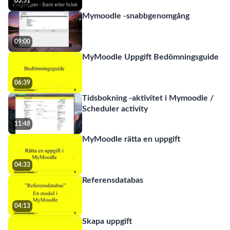
03:51
Mymoodle -snabbgenomgång
09:00
MyMoodle Uppgift Bedömningsguide
06:39
Tidsbokning -aktivitet i Mymoodle /
Scheduler activity
11:48
MyMoodle rätta en uppgift
04:33
Referensdatabas
04:13
Skapa uppgift