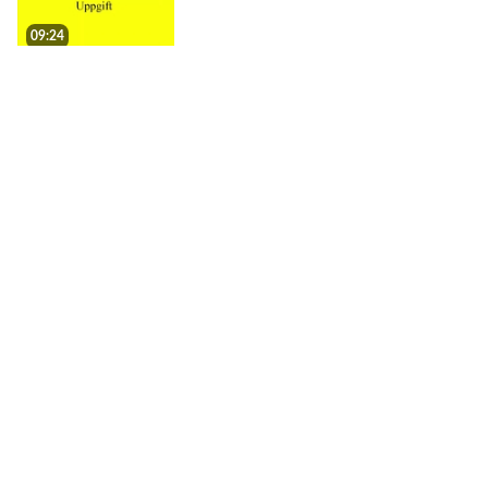
09:24
Inställningar i Uppgift
13:01
Frågetyp Para ihop
04:18
Aktiviteten Dialog i Mymoodle / The
Dialogue activity
09:33