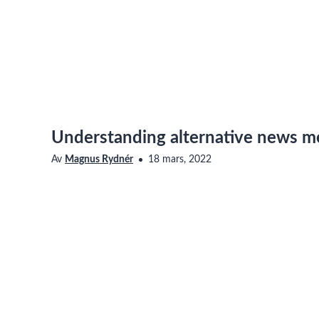
Understanding alternative news m
Av
Magnus Rydnér
18 mars, 2022
Media Impact
Besök kanalen
Saknar den här filmen tillgänglighetsanpassning? Läs me
vår sida om Linnéuniversitetets webbplats
om hur du ko
Professor Kristoffer Holt of Linnaeus University presents his 
approach.
Visas i
Media Impact