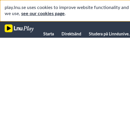
play.lnu.se uses cookies to improve website functionality an
we use,
see our cookies page
.
Starta
Starta
Direktsänd
Studera på L
Direktsänd
Studera på Linnéuniversitetet
Föreläsningar
Forskning
Universitetsbiblioteket
Student
Manualer
Kanaler