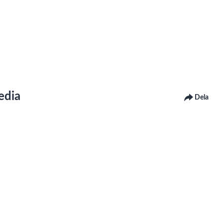
edia
Dela
r under "Tillgänglighet för Lnu.se, Tillgänglighetsredogörelse" på
ntaktar oss för att få det åtgärdat.
research into the alternative news media from a relational