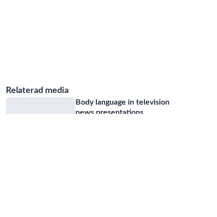
Relaterad media
Body language in television
news presentations
08:58
Music in journalism and
propaganda
16:10
De-composing Instruments
10:31