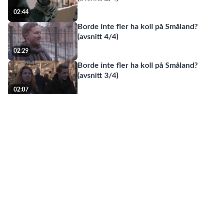
02:44
Borde inte fler ha koll på Småland?
(avsnitt 4/4)
02:29
Borde inte fler ha koll på Småland?
(avsnitt 3/4)
02:07
Open your mind to new opportunities
I
01:36
Open your mind to new opportunities
III
02:03
Open your mind to new opportunities
II
01:08