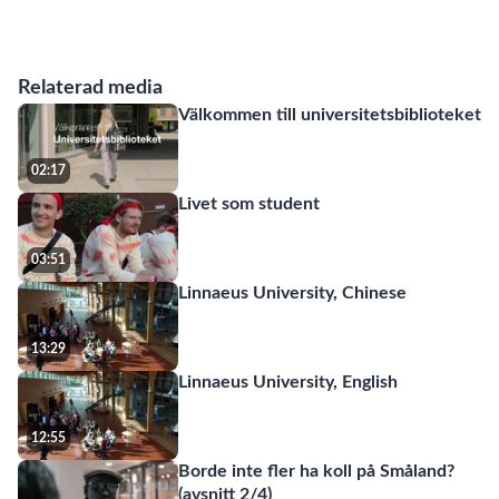
Relaterad media
Välkommen till universitetsbiblioteket
02:17
Livet som student
03:51
Linnaeus University, Chinese
13:29
Linnaeus University, English
12:55
Borde inte fler ha koll på Småland?
(avsnitt 2/4)