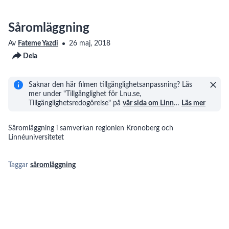
Såromläggning
Av
Fateme Yazdi
26 maj, 2018
Dela
Saknar den här filmen tillgänglighetsanpassning? Läs
mer under "Tillgänglighet för Lnu.se,
Tillgänglighetsredogörelse" på
vår sida om Linn
…
Läs mer
Såromläggning i samverkan regionien Kronoberg och
Linnéuniversitetet
Taggar
såromläggning