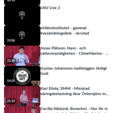
40:16
LNU Live 2
eHälsoinstitutet - gammal
livesändningslänk - skrotad
19:06
Jonas Pålsson, Havs - och
vattenmyndigheten - ClimeMarine -
...
23:39
Gustav Johansson matbloggen Jävligt
Gott
54:59
Kari Eilola, SMHI - Minskad
näringsbelastning ökar Östersjöns m
...
25:10
Cecilia Näslund, Boverket - Hur får vi