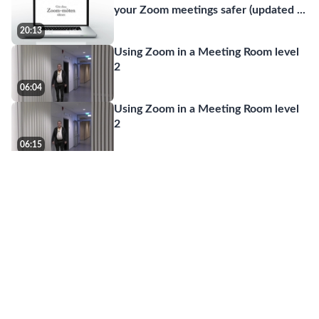
your Zoom meetings safer (updated
...
20:13
Using Zoom in a Meeting Room level
2
06:04
Using Zoom in a Meeting Room level
2
06:15
DISA Seminar October 4th on
Aggregation as Unsupervised Learni
...
35:48
Zoom-nyheter våren 2022 -
Inställningar / Zoom news spring 20
...
10:35
Zoom-nyheter våren 2022 - Polls &
Quizzes / Zoom news spring 2022
20:37