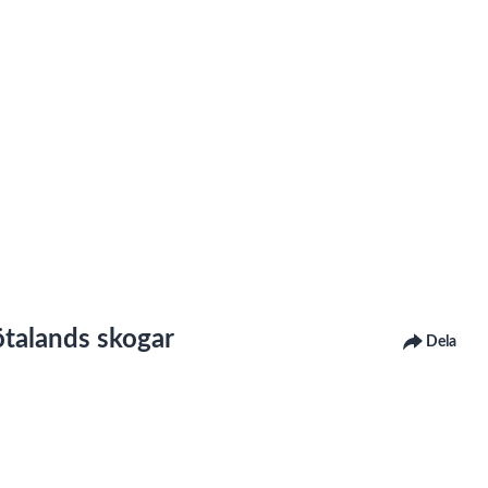
ötalands skogar
Dela
r under "Tillgänglighet för Lnu.se, Tillgänglighetsredogörelse" på
ntaktar oss för att få det åtgärdat.