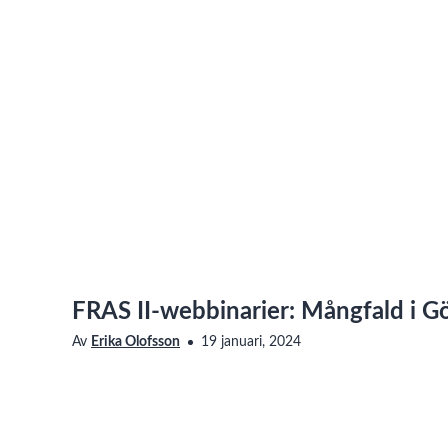
FRAS II-webbinarier: Mångfald i G
Av
Erika Olofsson
19 januari, 2024
Saknar den här filmen tillgänglighetsanpassning? Läs me
vår sida om Linnéuniversitetets webbplats
om hur du ko