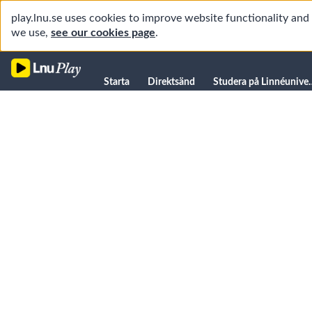
play.lnu.se uses cookies to improve website functionality an
we use,
see our cookies page
.
Starta
Starta
Direktsänd
Studera på L
Direktsänd
Studera på Linnéuniversitetet
Föreläsningar
Forskning
Universitetsbiblioteket
Student
Manualer
Kanaler