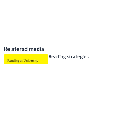
Relaterad media
Reading strategies
05:44
How can the Academic
Support Centre help you in y
...
05:13