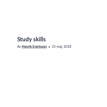
Study skills
Av
Henrik Evertsson
25 maj, 2018
Saknar den här filmen tillgänglighetsanpassning? Läs me
vår sida om Linnéuniversitetets webbplats
om hur du ko
An introduction to basic study skills.
Visas i
Universitetsbiblioteket
,
Studieteknik
Taggar
study skills
,
study techniques
,
academic support cente