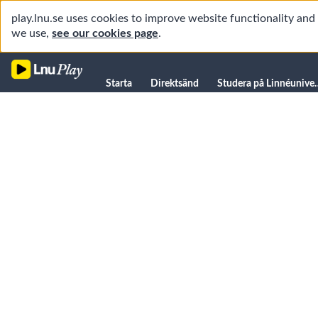
play.lnu.se uses cookies to improve website functionality an
we use,
see our cookies page
.
Starta
Starta
Direktsänd
Studera på L
Direktsänd
Studera på Linnéuniversitetet
Föreläsningar
Forskning
Universitetsbiblioteket
Student
Manualer
Kanaler