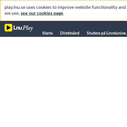
play.lnu.se uses cookies to improve website functionality an
we use,
see our cookies page
.
Starta
Starta
Direktsänd
Studera på L
Direktsänd
Studera på Linnéuniversitetet
Föreläsningar
Forskning
Universitetsbiblioteket
Student
Manualer
Kanaler