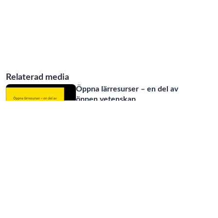
Relaterad media
Öppna lärresurser – en del av
öppen vetenskap
16:59
Searching with subject
headings
05:35
Keyword search
03:16
Forest Science