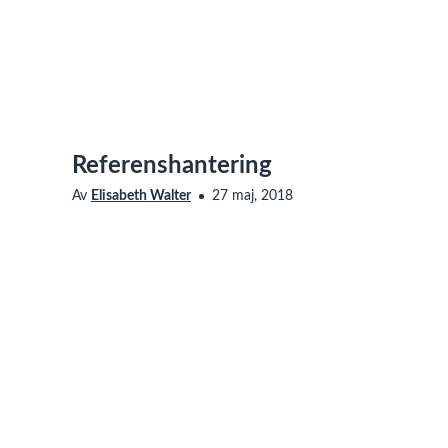
Referenshantering
Av
Elisabeth Walter
27 maj, 2018
Saknar den här filmen tillgänglighetsanpassning? Läs me
vår sida om Linnéuniversitetets webbplats
om hur du ko
Referenshantering - en av filmerna i UB:s serie "Så lyckas du
En digital lärresurs producerad av Universitetsbiblioteket vid 
Visas i
Universitetsbiblioteket
,
Skriva & referera
Taggar
referenshantering
,
studieverkstaden
,
lärresurser