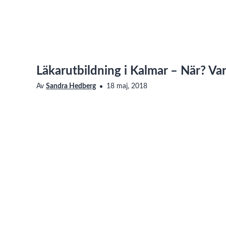
Läkarutbildning i Kalmar – När? Va
Av
Sandra Hedberg
18 maj, 2018
Saknar den här filmen tillgänglighetsanpassning? Läs me
oss för att få det åtgärdat.
Talare: Ingvar Rydén, Docent och universitetslektor, Linköpin
För några år sedan beslutades om en utökning av antalet stu
Mer Info
Taggar
läkarutbildning
,
ingvar ryden