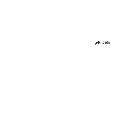
Dela
 om Linnéuniversitetets webbplats
om hur du kontaktar