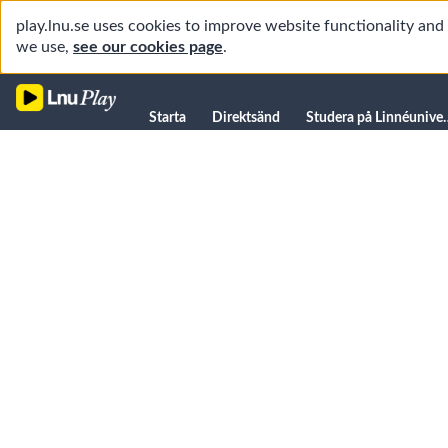
play.lnu.se uses cookies to improve website functionality an
we use,
see our cookies page
.
Starta
Starta
Direktsänd
Studera på L
Direktsänd
Studera på Linnéuniversitetet
Föreläsningar
Forskning
Universitetsbiblioteket
Student
Manualer
Kanaler