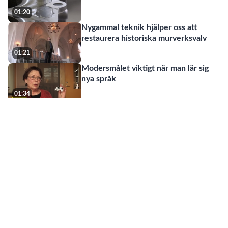
01:20
Nygammal teknik hjälper oss att
restaurera historiska murverksvalv
01:21
Modersmålet viktigt när man lär sig
nya språk
01:34
Tomi forskar om effekterna av
Performance Management inom utb
...
01:24
Born globals – små framgångsrika
företag som är internationella från s
...
01:24
Tänk om en maskin kunde åtgärda
sina problem automatiskt
01:44