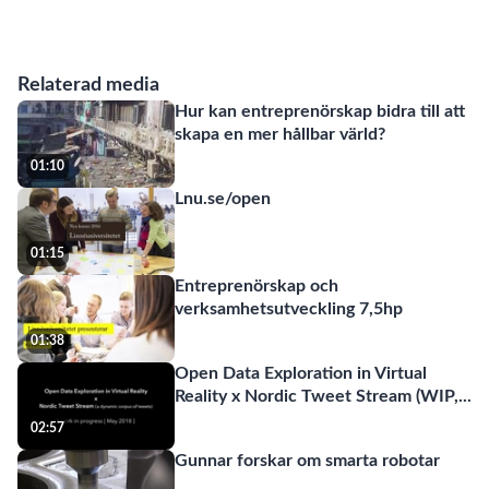
Relaterad media
Hur kan entreprenörskap bidra till att
skapa en mer hållbar värld?
01:10
Lnu.se/open
01:15
Entreprenörskap och
verksamhetsutveckling 7,5hp
01:38
Open Data Exploration in Virtual
Reality x Nordic Tweet Stream (WIP,
...
02:57
Gunnar forskar om smarta robotar