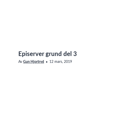
Episerver grund del 3
Av
Gun Hjortryd
12 mars, 2019
Episerver
Besök kategorin
Saknar den här filmen tillgänglighetsanpassning? Läs me
vår sida om Linnéuniversitetets webbplats
om hur du ko
Vi går igenom engelsk sida Metadata och funtionen innehålls
Visas i
Episerver