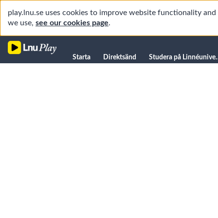
play.lnu.se uses cookies to improve website functionality an
we use,
see our cookies page
.
Starta
Starta
Direktsänd
Studera på L
Direktsänd
Studera på Linnéuniversitetet
Föreläsningar
Forskning
Universitetsbiblioteket
Student
Manualer
Kanaler