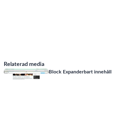
Relaterad media
Block Expanderbart innehåll
02:18
Episerver grund del 2 block.
14:30
Block Bild
02:47