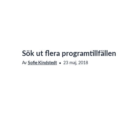
Sök ut flera programtillfällen
Av
Sofie Kindstedt
23 maj, 2018
Studieadministration
Besök kategorin
Saknar den här filmen tillgänglighetsanpassning? Läs me
vår sida om Linnéuniversitetets webbplats
om hur du ko
Men hjälp av programbenämning eller utbildningskoden hittar 
Visas i
Studieadministration
Taggar
ladok
,
programtillfälle
,
process
,
manual