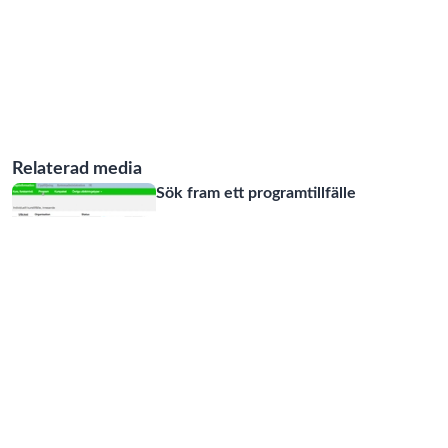
Relaterad media
Sök fram ett programtillfälle
00:24
Skapa en programstruktur
00:46
Hur ändrar jag språk i ladoks
gränssnitt
00:39
Meny Utbildningsinformation