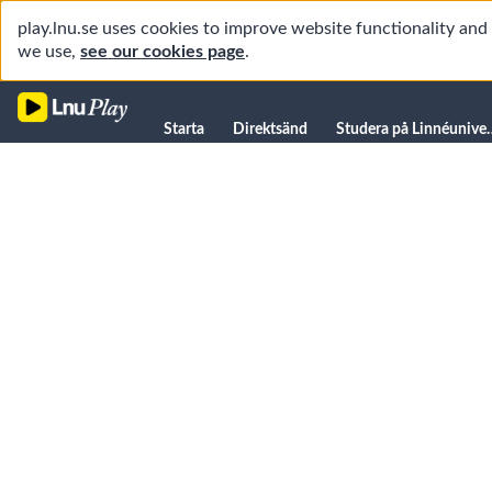
play.lnu.se uses cookies to improve website functionality an
we use,
see our cookies page
.
Starta
Starta
Direktsänd
Studera på L
Direktsänd
Studera på Linnéuniversitetet
Föreläsningar
Forskning
Universitetsbiblioteket
Student
Manualer
Kanaler