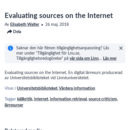
Evaluating sources on the Internet
Av
Elisabeth Walter
26 maj, 2018
Dela
Saknar den här filmen tillgänglighetsanpassning? Läs
mer under "Tillgänglighet för Lnu.se,
Tillgänglighetsredogörelse" på
vår sida om Linn
…
Läs mer
Evaluating sources on the Internet. En digital lärresurs producerad
av Universitetsbiblioteket vid Linnéuniversitetet.
Visas i
Universitetsbiblioteket
,
Värdera information
Taggar
källkritik
,
internet
,
information retrieval
,
source criticism
,
lärresurser