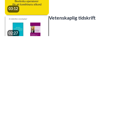
03:12
Vetenskaplig tidskrift
02:27
Källkritik pa nätet
02:03
Primär - & sekundärkälla
05:18
Scientific journal & popular science
journal
02:44