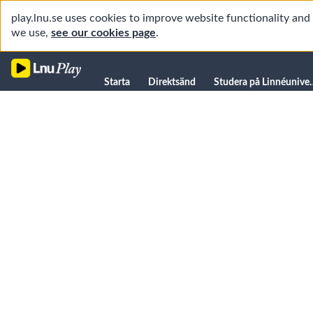
play.lnu.se uses cookies to improve website functionality an
we use,
see our cookies page
.
Starta
Starta
Direktsänd
Studera på L
Direktsänd
Studera på Linnéuniversitetet
Föreläsningar
Forskning
Universitetsbiblioteket
Student
Manualer
Kanaler