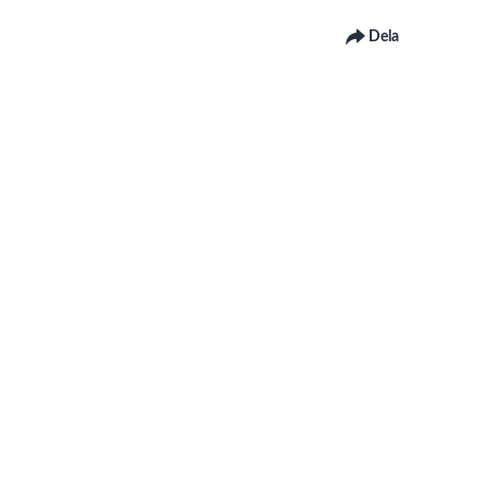
Dela
 om Linnéuniversitetets webbplats
om hur du kontaktar
givare: Katarina Ek