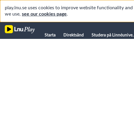
play.lnu.se uses cookies to improve website functionality an
we use,
see our cookies page
.
Starta
Starta
Direktsänd
Studera på L
Direktsänd
Studera på Linnéuniversitetet
Föreläsningar
Forskning
Universitetsbiblioteket
Student
Manualer
Kanaler