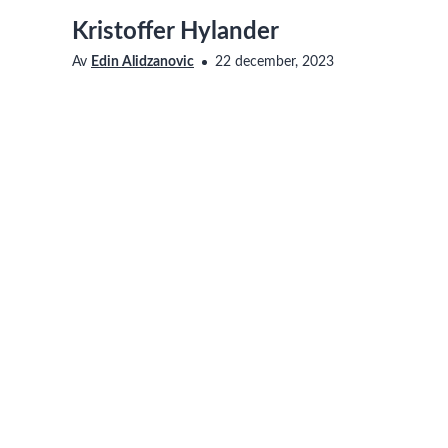
Kristoffer Hylander
Av
Edin Alidzanovic
22 december, 2023
Saknar den här filmen tillgänglighetsanpassning? Läs me
oss för att få det åtgärdat.
|
|
|
Lnu.se
Om LnuPlay
Copyright
Personuppgifter
LnuPlay © Linnéuniversitetet om inget annat anges. Den publika delen a