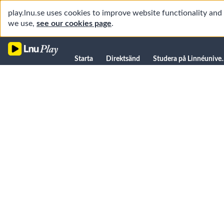
play.lnu.se uses cookies to improve website functionality an
we use,
see our cookies page
.
Starta
Starta
Direktsänd
Studera på L
Direktsänd
Studera på Linnéuniversitetet
Föreläsningar
Forskning
Universitetsbiblioteket
Student
Manualer
Kanaler