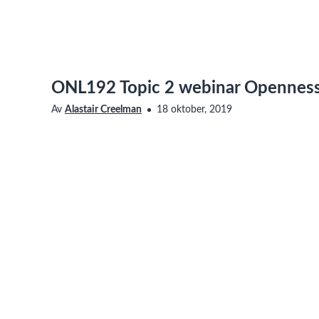
ONL192 Topic 2 webinar Openness
Av
Alastair Creelman
18 oktober, 2019
Saknar den här filmen tillgänglighetsanpassning? Läs me
oss för att få det åtgärdat.
Alastair Creelman and Kay Oddone, 18 October 2019
Taggar
#onl192
Central avdelning
Universitetsbiblioteket