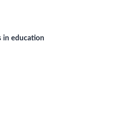
 in education
r under "Tillgänglighet för Lnu.se, Tillgänglighetsredogörelse" på
vår sida