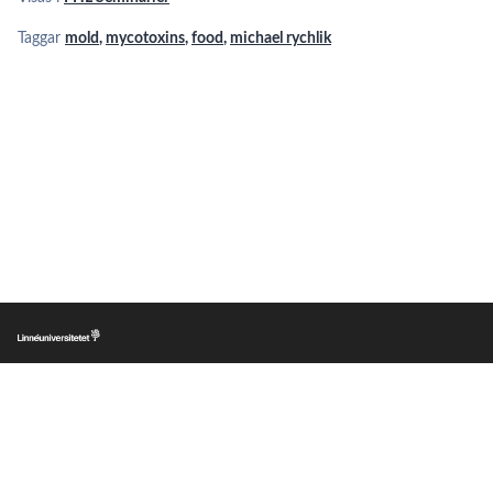
Taggar
mold
,
mycotoxins
,
food
,
michael rychlik
|
|
|
Lnu.se
Om LnuPlay
Copyright
Personuppgifter
LnuPlay © Linnéuniversitetet om inget annat anges. Den publika delen av