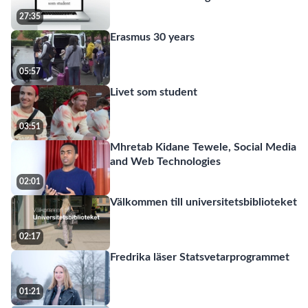
27:35
Erasmus 30 years
05:57
Livet som student
03:51
Mhretab Kidane Tewele, Social Media
and Web Technologies
02:01
Välkommen till universitetsbiblioteket
02:17
Fredrika läser Statsvetarprogrammet
01:21