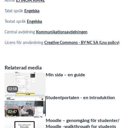
Ämne
EJ INOM ÄMNE
Talat språk
Engelska
Textat språk
Engelska
Central avdelning
Kommunikationsavdelningen
Licens för användning
Creative Commons - BY NC SA (Lnu policy)
Relaterad media
Min sida – en guide
02:58
Studentportalen - en introduktion
02:47
Moodle – genomgång för studenter/
Moodle -walkthrough for students