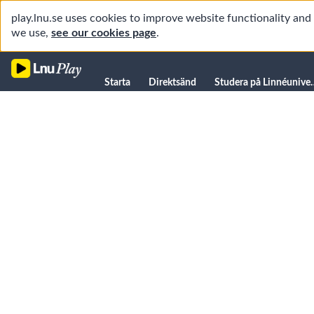
play.lnu.se uses cookies to improve website functionality an
we use,
see our cookies page
.
Starta
Starta
Direktsänd
Studera på L
Direktsänd
Studera på Linnéuniversitetet
Föreläsningar
Forskning
Universitetsbiblioteket
Student
Manualer
Kanaler