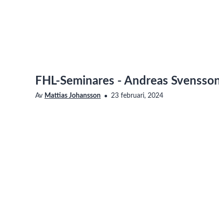
FHL-Seminares - Andreas Svensso
Av
Mattias Johansson
23 februari, 2024
Saknar den här filmen tillgänglighetsanpassning? Läs me
vår sida om Linnéuniversitetets webbplats
om hur du ko
2024-02-23T12:35:28+01:00 MeetingID: 63543071064
Taggar
zoom_recording
,
zoom
,
shared_screen_with_speaker_