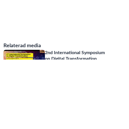
Relaterad media
2nd International Symposium
on Digital Transformation
04:43:21
2nd International Symposium
on Digital Transformation
28:01
Interview with Petra Höglund
concerning organization of s
...
24:37
Del 3: ChatGPT - Möjlighet
eller risk för skolan?