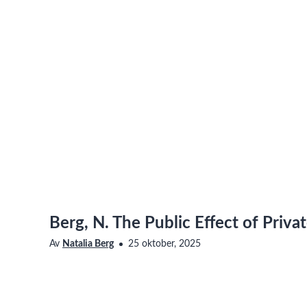
Berg, N. The Public Effect of Priva
Av
Natalia Berg
25 oktober, 2025
Saknar den här filmen tillgänglighetsanpassning? Läs me
oss för att få det åtgärdat.