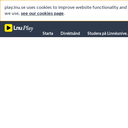
play.lnu.se uses cookies to improve website functionality an
we use,
see our cookies page
.
Starta
Starta
Direktsänd
Studera på L
Direktsänd
Studera på Linnéuniversitetet
Föreläsningar
Forskning
Universitetsbiblioteket
Student
Manualer
Kanaler