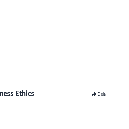
iness Ethics
Dela
 om Linnéuniversitetets webbplats
om hur du kontaktar