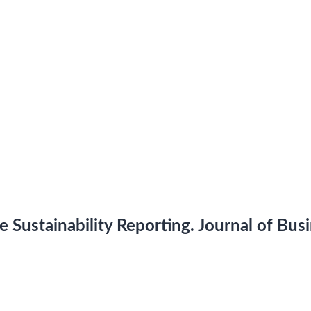
te Sustainability Reporting. Journal of Bus
r under "Tillgänglighet för Lnu.se, Tillgänglighetsredogörelse" på
vår sida