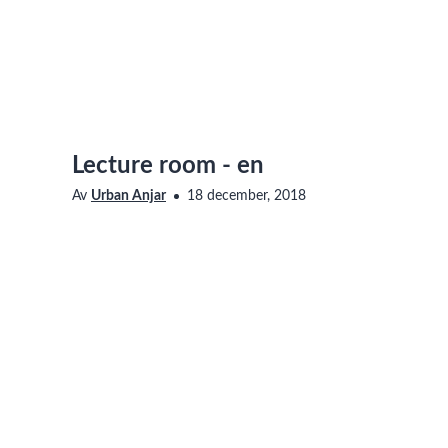
Lecture room - en
Av
Urban Anjar
18 december, 2018
Saknar den här filmen tillgänglighetsanpassning? Läs me
vår sida om Linnéuniversitetets webbplats
om hur du ko
This movie is about lecture rooms at Universitetskajen and 
Visas i
AV-teknik
,
AV-teknik
Taggar
lecture room
,
universitetskajen
,
projector
,
föreläsning
,
Central avdelning
IT-avdelningen