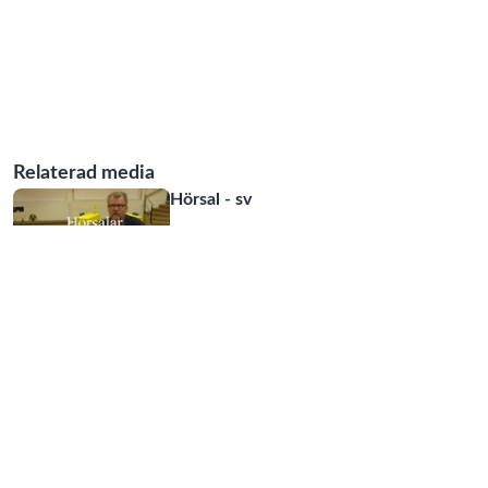
Relaterad media
Hörsal - sv
06:24
Mötesrum nivå 2 - sv
03:59
MEETING ROOMS - LEVEL 2 -
EN
03:53
Lärosal - sv