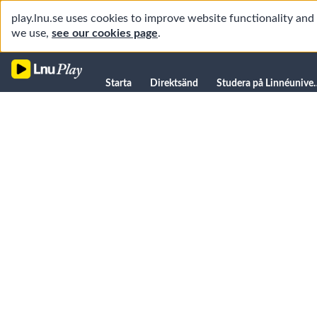
play.lnu.se uses cookies to improve website functionality an
we use,
see our cookies page
.
Starta
Starta
Direktsänd
Studera på L
Direktsänd
Studera på Linnéuniversitetet
Föreläsningar
Forskning
Universitetsbiblioteket
Student
Manualer
Kanaler