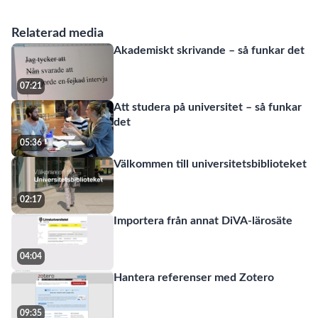
Relaterad media
Akademiskt skrivande – så funkar det
07:21
Att studera på universitet – så funkar
det
05:36
Välkommen till universitetsbiblioteket
02:17
Importera från annat DiVA-lärosäte
04:04
Hantera referenser med Zotero
09:35