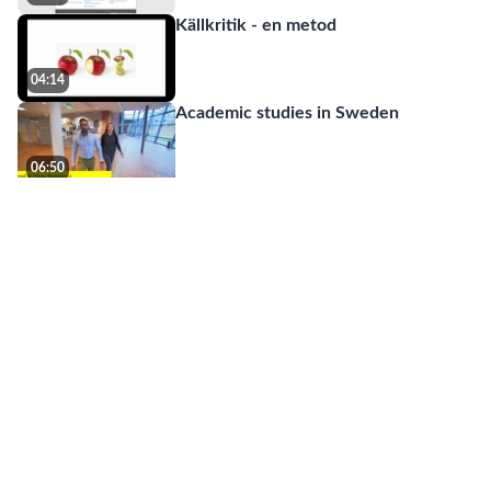
Källkritik - en metod
04:14
Academic studies in Sweden
06:50
Studieteknik – bli framgångsrik i dina
studier
05:36
Forskningsdata – hantering,
publicering och upphovsrätt. En insp
...
02:24:26
Lässtrategier
04:06