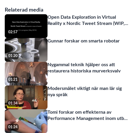
Relaterad media
Open Data Exploration in Virtual
Reality x Nordic Tweet Stream (WIP,
...
02:57
Gunnar forskar om smarta robotar
01:20
Nygammal teknik hjälper oss att
restaurera historiska murverksvalv
01:21
Modersmålet viktigt när man lär sig
nya språk
01:34
Tomi forskar om effekterna av
Performance Management inom utb
...
01:24