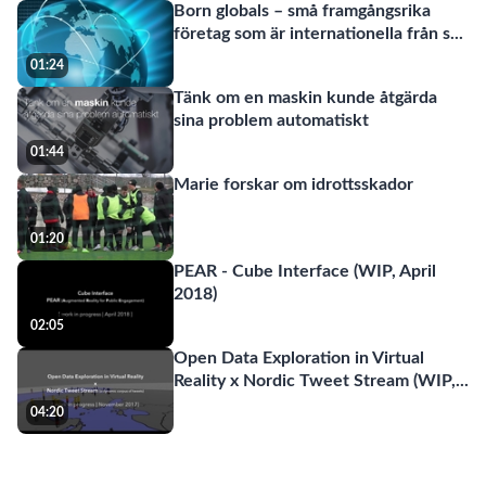
Born globals – små framgångsrika
företag som är internationella från s
...
01:24
Tänk om en maskin kunde åtgärda
sina problem automatiskt
01:44
Marie forskar om idrottsskador
01:20
PEAR - Cube Interface (WIP, April
2018)
02:05
Open Data Exploration in Virtual
Reality x Nordic Tweet Stream (WIP,
...
04:20