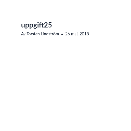
uppgift25
Av
Torsten Lindström
26 maj, 2018
Saknar den här filmen tillgänglighetsanpassning? Läs me
oss för att få det åtgärdat.
linjär algebra
Taggar
linjär algebra