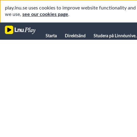
play.lnu.se uses cookies to improve website functionality an
we use,
see our cookies page
.
Starta
Starta
Direktsänd
Studera på L
Direktsänd
Studera på Linnéuniversitetet
Föreläsningar
Forskning
Universitetsbiblioteket
Student
Manualer
Kanaler