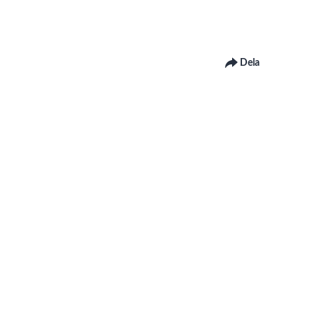
Dela
 om Linnéuniversitetets webbplats
om hur du kontaktar