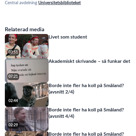
Central avdelning
Universitetsbiblioteket
Relaterad media
Livet som student
03:51
Akademiskt skrivande – så funkar det
07:21
Borde inte fler ha koll på Småland?
(avsnitt 2/4)
02:44
Borde inte fler ha koll på Småland?
(avsnitt 4/4)
02:29
Borde inte fler ha koll på Småland?