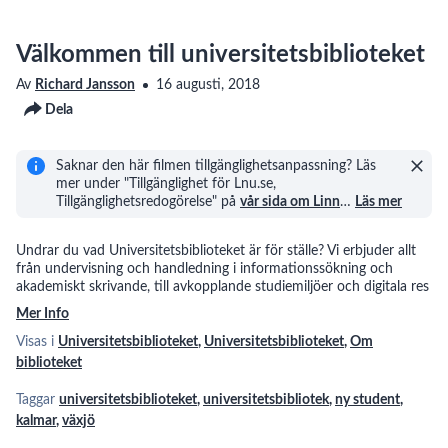
Hitta
3
boken
00:35
Välkommen till universitetsbiblioteket
Universitetsbiblioteket
för
4
Av
Richard Jansson
16 augusti, 2018
00:50
dig
Dela
som
distansstudent
Skaffa
5
lånekonto
Saknar den här filmen tillgänglighetsanpassning? Läs
00:22
mer under "Tillgänglighet för Lnu.se,
Tillgänglighetsredogörelse" på
vår sida om Linn
…
Läs mer
Undrar du vad Universitetsbiblioteket är för ställe? Vi erbjuder allt
från undervisning och handledning i informationssökning och
akademiskt skrivande, till avkopplande studiemiljöer och digitala res
Mer Info
Visas i
Universitetsbiblioteket
,
Universitetsbiblioteket
,
Om
biblioteket
Taggar
universitetsbiblioteket
,
universitetsbibliotek
,
ny student
,
kalmar
,
växjö