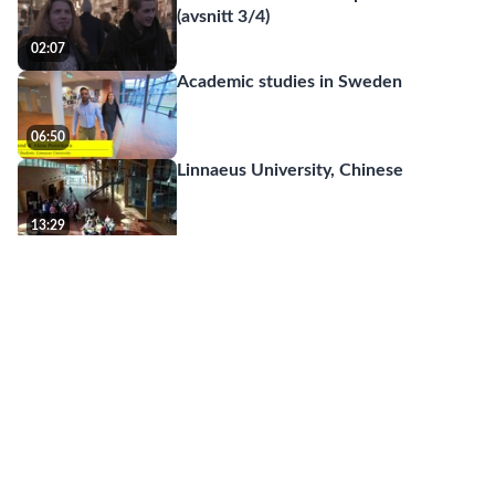
(avsnitt 3/4)
02:07
Academic studies in Sweden
06:50
Linnaeus University, Chinese
13:29
Linnaeus University, English
12:55
Studieteknik – bli framgångsrik i dina
studier
05:36
Att studera på universitet – så funkar
det
05:36