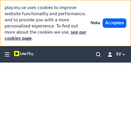
play.lnu.se uses cookies to improve
website functionality and performance,
and to provide you with a more
Neka
Acceptera
personalized experience. To find out
more about the cookies we use,
see our
cookies page
.
SV
Ny student (+ distansstudenter)
5
videos,
04
min
Välkommen
56
till
1
02:17
sec
universitetsbiblioteket
Söka
böcker
2
00:52
i
OneSearch