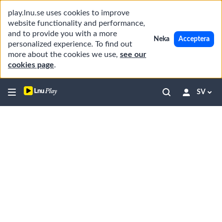
play.lnu.se uses cookies to improve
website functionality and performance,
and to provide you with a more
Neka
Acceptera
personalized experience. To find out
more about the cookies we use,
see our
cookies page
.
SV
Fördjupade föreläsningar
19
videos,
03
hr
Vad
47
är
1
09:40
min
maskininlärning?
Data
för
2
08:48
maskininlärning
Övervakad