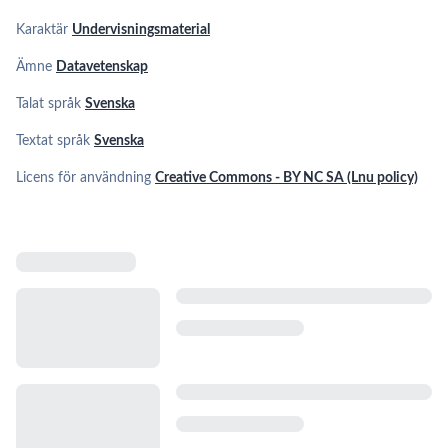
07:12
AI-
verktyg
Karaktär
Undervisningsmaterial
-
AI-
praktiska
10
Ämne
Datavetenskap
förordningen
06:23
tips
Talat språk
Svenska
GDPR
och
11
Textat språk
Svenska
11:38
AI-
förordningen
Licens för användning
Creative Commons - BY NC SA (Lnu policy)
Computer
12
vision
12:15
Hur
funkar
13
13:06
egentligen
rekommendationssystem?
Bli
mer
14
38:00
datadriven
i
din
Bli
verksamhet
mer
15
08:10
med
datadriven