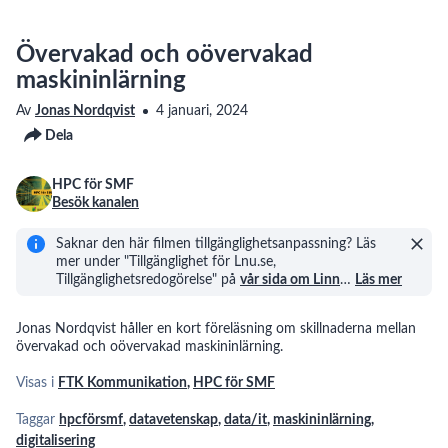
och
3
09:37
oövervakad
maskininlärning
Övervakad och oövervakad
maskininlärning
Djupinlärning
4
09:36
Av
Jonas Nordqvist
4 januari, 2024
Dela
Förstärkningsinlärning
5
11:31
HPC för SMF
Besök kanalen
Frågor
och
6
08:26
svar
Saknar den här filmen tillgänglighetsanpassning? Läs
om
mer under "Tillgänglighet för Lnu.se,
AI
AI
Tillgänglighetsredogörelse" på
vår sida om Linn
…
Läs mer
och
och
7
10:58
juridik
affärshemligheter
Jonas Nordqvist håller en kort föreläsning om skillnaderna mellan
övervakad och oövervakad maskininlärning.
AI
och
8
Visas i
FTK Kommunikation
,
HPC för SMF
13:48
etik
Taggar
hpcförsmf
,
datavetenskap
,
data/it
,
maskininlärning
,
Att
upphandla
digitalisering
9