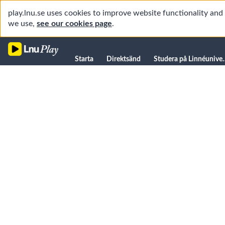
play.lnu.se uses cookies to improve website functionality an
we use,
see our cookies page
.
Starta
Starta
Direktsänd
Studera på L
Direktsänd
Fördjupade föreläsningar
19
videos,
Studera på Linnéuniversitetet
03
hr
Vad
Föreläsningar
47
är
1
09:40
Forskning
min
maskininlärning?
Universitetsbiblioteket
Data
för
2
Student
08:48
maskininlärning
Manualer
Övervakad
och
Kanaler
3
09:37
oövervakad
maskininlärning
Djupinlärning
4