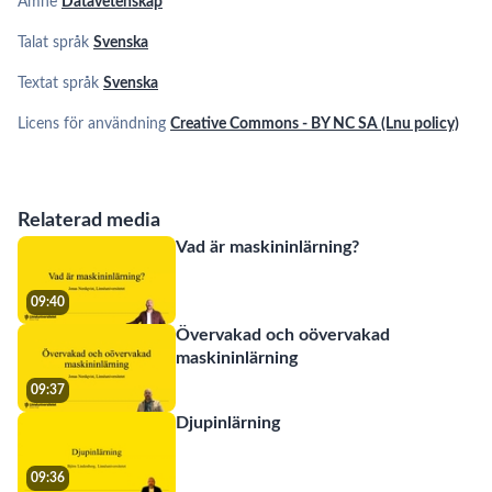
Ämne
Datavetenskap
07:12
AI-
verktyg
Talat språk
Svenska
-
AI-
praktiska
10
förordningen
Textat språk
Svenska
06:23
tips
Licens för användning
Creative Commons - BY NC SA (Lnu policy)
GDPR
och
11
11:38
AI-
förordningen
Relaterad media
Computer
12
vision
Vad är maskininlärning?
12:15
Hur
09:40
funkar
13
13:06
egentligen
Övervakad och oövervakad
rekommendationssystem?
maskininlärning
Bli
mer
14
09:37
38:00
datadriven
Djupinlärning
i
din
Bli
verksamhet
mer
15
09:36
08:10
med
datadriven