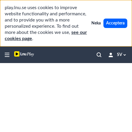
play.lnu.se uses cookies to improve
website functionality and performance,
and to provide you with a more
Neka
Acceptera
personalized experience. To find out
more about the cookies we use,
see our
cookies page
.
SV
Fördjupade föreläsningar
19
videos,
03
hr
Vad
47
är
1
09:40
min
maskininlärning?
Data
för
2
08:48
maskininlärning
Övervakad