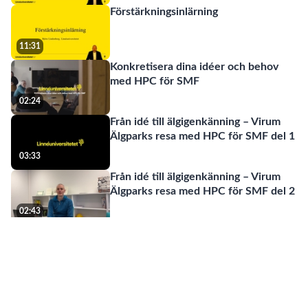
AnswerOnline
i
Förstärkningsinlärning
och
din
Stora
Virum
verksamhet
språkmodeller
16
11:36
Älgpark
med
(LLMs)
11:31
Ölands
-
Konkretisera dina idéer och behov
köksmejeri
Introduktion
Stora
med HPC för SMF
språkmodeller
17
14:08
(LLMs)
02:24
-
Träning
Beräkningar
Från idé till älgigenkänning – Virum
och
–
18
Älgparks resa med HPC för SMF del 1
15:48
textgenerering
motorn
03:33
bakom
AI
What
Från idé till älgigenkänning – Virum
does
19
Älgparks resa med HPC för SMF del 2
07:13
accessing
a
02:43
supercomputer
Ölands Köksmejeri - Pilotcase
look
like
03:33
JLT Mobile Computers - pilotcase