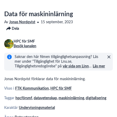
och
3
09:37
oövervakad
maskininlärning
Data för maskininlärning
Djupinlärning
4
Av
Jonas Nordqvist
15 september, 2023
09:36
Dela
Förstärkningsinlärning
5
HPC för SMF
11:31
Besök kanalen
Frågor
Saknar den här filmen tillgänglighetsanpassning? Läs
och
6
mer under "Tillgänglighet för Lnu.se,
08:26
svar
Tillgänglighetsredogörelse" på
vår sida om Linn
…
Läs mer
om
AI
AI
och
och
7
Jonas Nordqvist förklarar data för maskininlärning.
10:58
juridik
affärshemligheter
Visas i
FTK Kommunikation
,
HPC för SMF
AI
och
8
Taggar
hpcförsmf
,
datavetenskap
,
maskininlärning
,
digitalisering
13:48
etik
Karaktär
Undervisningsmaterial
Att
upphandla
9