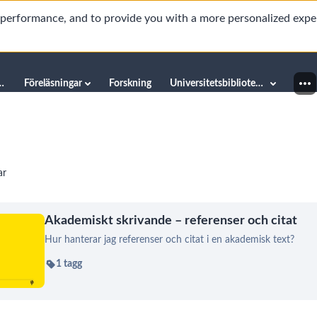
d performance, and to provide you with a more personalized expe
innéuniversitetet
Föreläsningar
Forskning
Universitetsbiblioteket
ar
Akademiskt skrivande – referenser och citat
Hur hanterar jag referenser och citat i en akademisk text?
1 tagg