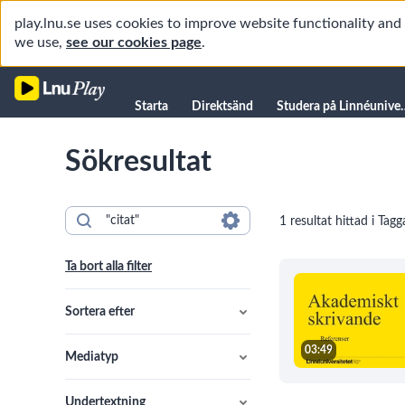
play.lnu.se uses cookies to improve website functionality an
we use,
see our cookies page
.
Starta
Starta
Direktsänd
Studera på L
Direktsänd
Sökresultat
Studera på Linnéuniversitetet
Föreläsningar
1 resultat hittad i Tagg
Forskning
Universitetsbiblioteket
Ta bort alla filter
Student
Manualer
Sortera efter
Kanaler
03:49
Mediatyp
Undertextning