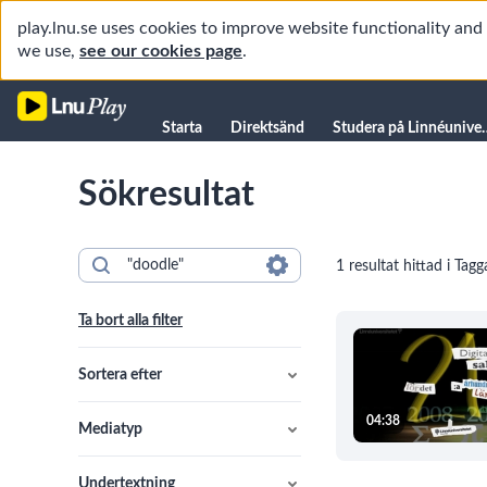
play.lnu.se uses cookies to improve website functionality an
we use,
see our cookies page
.
Starta
Starta
Direktsänd
Studera på L
Direktsänd
Sökresultat
Studera på Linnéuniversitetet
Föreläsningar
1 resultat hittad i Tagg
Forskning
Universitetsbiblioteket
Ta bort alla filter
Student
Manualer
Sortera efter
Kanaler
04:38
Mediatyp
Undertextning