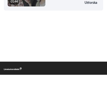
01:44
Utforska
|
|
|
Lnu.se
Om LnuPlay
Copyright
Personuppgifter
LnuPlay © Linnéuniversitetet om inget annat anges. Den publika delen av
LnuPlay, play.lnu.se är en webbplats med utgivningsbevis (nr 2021-007).
Ansvarig utgivare: Katarina Ek