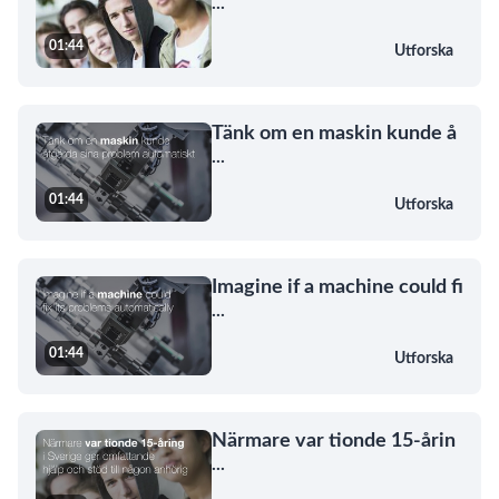
...
01:44
Utforska
Tänk om en maskin kunde å
...
01:44
Utforska
Imagine if a machine could fi
...
01:44
Utforska
Närmare var tionde 15-årin
...