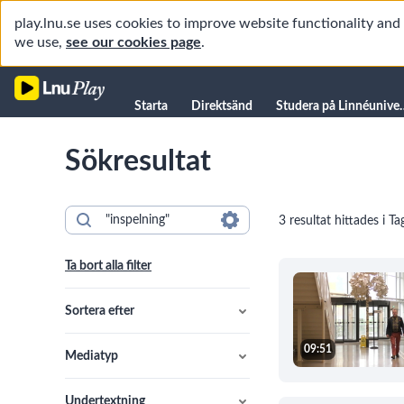
play.lnu.se uses cookies to improve website functionality an
we use,
see our cookies page
.
Starta
Starta
Direktsänd
Studera på L
Direktsänd
Sökresultat
Studera på Linnéuniversitetet
Föreläsningar
3 resultat hittades i Ta
Forskning
Universitetsbiblioteket
Ta bort alla filter
Student
Manualer
Sortera efter
Kanaler
09:51
Mediatyp
Undertextning