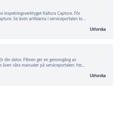
nya inspelningsverktyget Kaltura Capture. För
ture. Se även artiklarna i serviceportalen kr
…
Utforska
 för din dator. Filmen ger en genomgång av
Se även våra manualer på serviceportalen: htt
…
Utforska