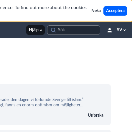
rience. To find out more about the cookies
Neka
Acceptera
Hjälp
SV
orade, den dagen vi förlorade Sverige till islam.”
t, fanns en enorm optimism om möjligheter
…
Utforska