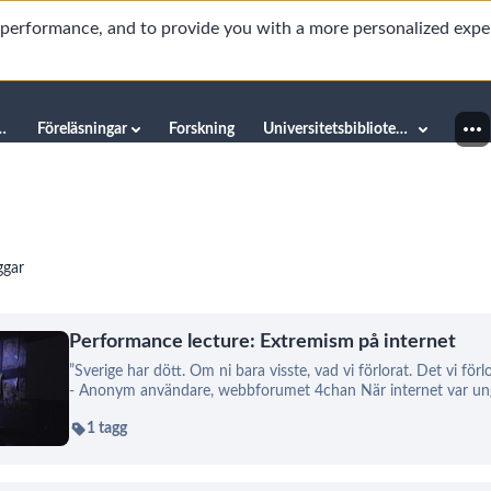
d performance, and to provide you with a more personalized expe
innéuniversitetet
Föreläsningar
Forskning
Universitetsbiblioteket
ggar
Performance lecture: Extremism på internet
”Sverige har dött. Om ni bara visste, vad vi förlorat. Det vi förl
- Anonym användare, webbforumet 4chan När internet var ung
1 tagg