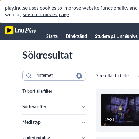
play.lnu.se uses cookies to improve website functionality an
we use,
see our cookies page
.
Starta
Starta
Direktsänd
Studera på L
Direktsänd
Sökresultat
Studera på Linnéuniversitetet
Föreläsningar
3 resultat hittades i Ta
Forskning
Universitetsbiblioteket
Ta bort alla filter
Student
Manualer
Sortera efter
Kanaler
49:21
Mediatyp
Undertextning