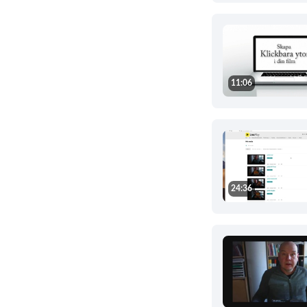
11:06
24:36