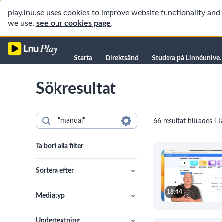
play.lnu.se uses cookies to improve website functionality an
we use,
see our cookies page
.
Starta
Starta
Direktsänd
Studera på L
Direktsänd
Sökresultat
Studera på Linnéuniversitetet
Föreläsningar
66 resultat hittades i 
Forskning
Universitetsbiblioteket
Ta bort alla filter
Student
Manualer
Sortera efter
Kanaler
18:44
Mediatyp
Undertextning