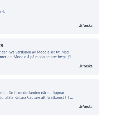
 4.
Utforska
ce
 hur den nya versionen av Moodle ser ut. Med
s mer om Moodle 4 på medarbetare: https://l
…
Utforska
Om du får felmeddelanden när du öppnar
u tillåta Kaltura Capture att få åtkomst till
…
Utforska