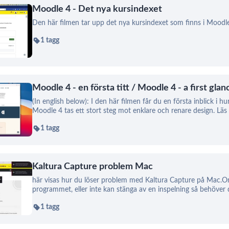
Moodle 4 - Det nya kursindexet
Den här filmen tar upp det nya kursindexet som finns i Moodle
1 tagg
Moodle 4 - en första titt / Moodle 4 - a first glan
(In english below): I den här filmen får du en första inblick i
Moodle 4 tas ett stort steg mot enklare och renare design. Lä
1 tagg
Kaltura Capture problem Mac
här visas hur du löser problem med Kaltura Capture på Mac.
programmet, eller inte kan stänga av en inspelning så behöver d
1 tagg