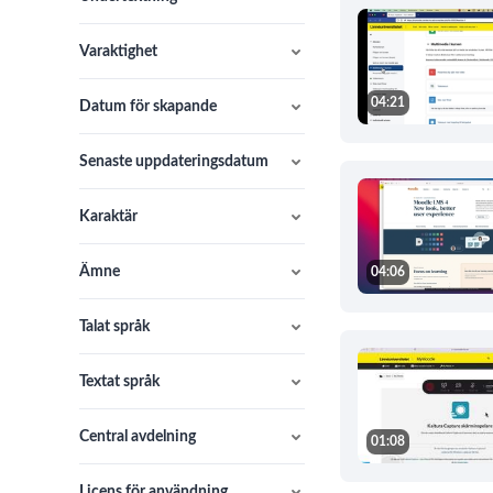
Varaktighet
04:21
Datum för skapande
Senaste uppdateringsdatum
Karaktär
Ämne
04:06
Talat språk
Textat språk
Central avdelning
01:08
Licens för användning