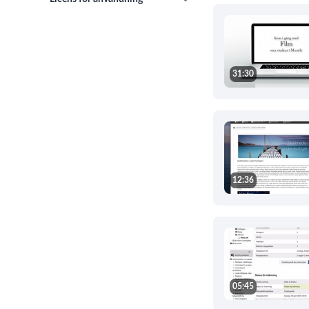
31:30
12:36
05:45