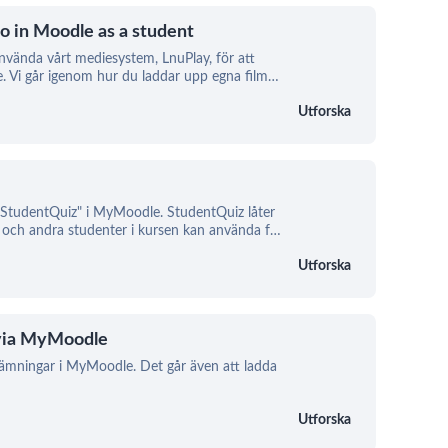
o in Moodle as a student
använda vårt mediesystem, LnuPlay, för att
. Vi går igenom hur du laddar upp egna film
…
Utforska
 "StudentQuiz" i MyMoodle. StudentQuiz låter
va och andra studenter i kursen kan använda f
…
Utforska
d via MyMoodle
lämningar i MyMoodle. Det går även att ladda
Utforska