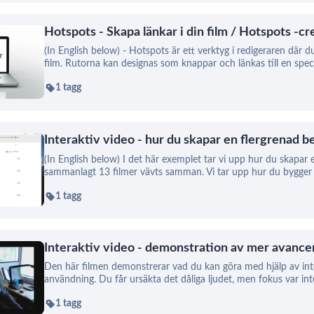
Hotspots - Skapa länkar i din film / Hotspots -cr
(In English below) - Hotspots är ett verktyg i redigeraren där d
film. Rutorna kan designas som knappar och länkas till en speci
1 tagg
Interaktiv video - hur du skapar en flergrenad be
(In English below) I det här exemplet tar vi upp hur du skapar
sammanlagt 13 filmer vävts samman. Vi tar upp hur du bygger e
1 tagg
Interaktiv video - demonstration av mer avanc
Den här filmen demonstrerar vad du kan göra med hjälp av int
användning. Du får ursäkta det dåliga ljudet, men fokus var inte
1 tagg