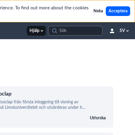
rience. To find out more about the cookies
Neka
Acceptera
Hjälp
SV
oclap
oclap från första inloggning till visning av
l på Linnéuniversitetet och utvärderas under h
…
Utforska