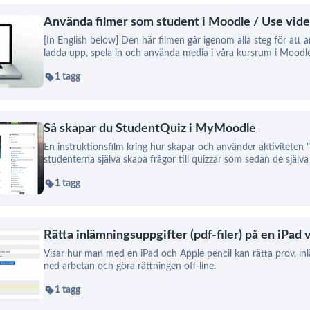
Använda filmer som student i Moodle / Use vide
[In English below] Den här filmen går igenom alla steg för att 
ladda upp, spela in och använda media i våra kursrum i Moodle
1 tagg
Så skapar du StudentQuiz i MyMoodle
En instruktionsfilm kring hur skapar och använder aktiviteten
studenterna själva skapa frågor till quizzar som sedan de själ
1 tagg
Rätta inlämningsuppgifter (pdf-filer) på en iPa
Visar hur man med en iPad och Apple pencil kan rätta prov, in
ned arbetan och göra rättningen off-line.
1 tagg