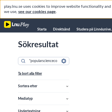
play.lnu.se uses cookies to improve website functionality an
we use,
see our cookies page
.
Starta
Starta
Direktsänd
Studera på L
Direktsänd
Sökresultat
Studera på Linnéuniversitetet
Föreläsningar
Forskning
Universitetsbiblioteket
Ta bort alla filter
Student
Manualer
Sortera efter
Kanaler
Mediatyp
Undertextning