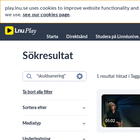
play.lnu.se uses cookies to improve website functionality an
we use,
see our cookies page
.
Starta
Starta
Direktsänd
Studera på L
Direktsänd
Sökresultat
Studera på Linnéuniversitetet
Föreläsningar
1 resultat hittad i Tagg
Forskning
Universitetsbiblioteket
Ta bort alla filter
Student
Manualer
Sortera efter
Kanaler
05:02
Mediatyp
Undertextning