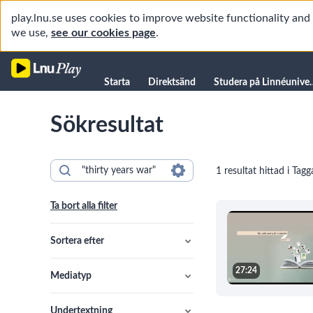
play.lnu.se uses cookies to improve website functionality an
we use,
see our cookies page
.
Starta
Starta
Direktsänd
Studera på L
Direktsänd
Sökresultat
Studera på Linnéuniversitetet
Föreläsningar
1 resultat hittad i Tagg
Forskning
Universitetsbiblioteket
Ta bort alla filter
Student
Manualer
Sortera efter
Kanaler
27:24
Mediatyp
Undertextning