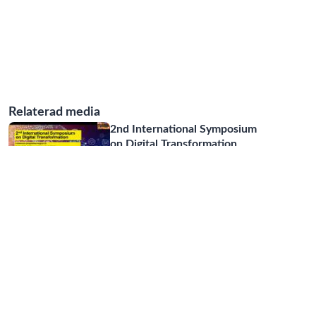
Relaterad media
2nd International Symposium
on Digital Transformation
04:43:21
2nd International Symposium
on Digital Transformation
28:01
Del 3: ChatGPT - Möjlighet
eller risk för skolan?
40:19
DISA Seminar October 4th on
Aggregation as Unsupervised
...