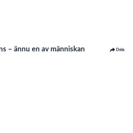
ens – ännu en av människan
Dela
r under "Tillgänglighet för Lnu.se, Tillgänglighetsredogörelse" på
ntaktar oss för att få det åtgärdat.
view