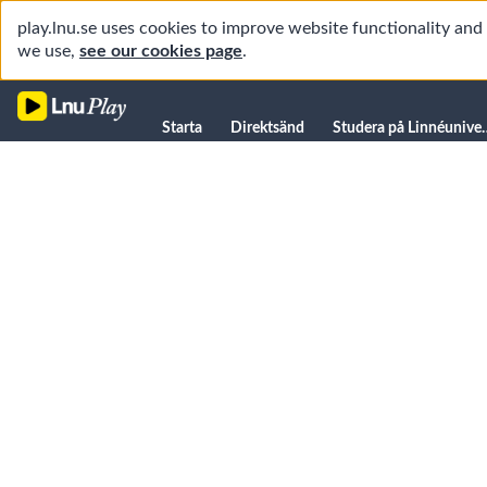
play.lnu.se uses cookies to improve website functionality an
we use,
see our cookies page
.
Starta
Starta
Direktsänd
Studera på L
Direktsänd
Studera på Linnéuniversitetet
Föreläsningar
Forskning
Universitetsbiblioteket
Student
Manualer
Kanaler