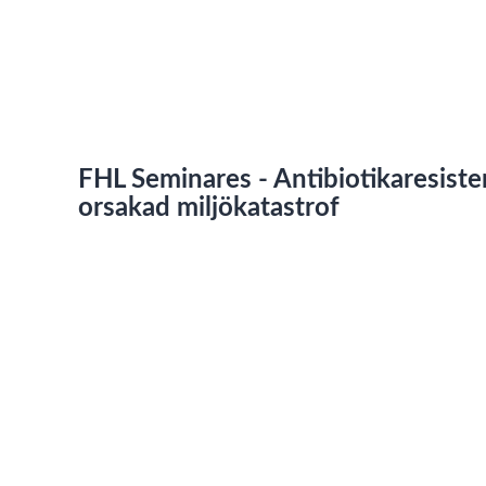
FHL Seminares - Antibiotikaresist
orsakad miljökatastrof
Av
Mattias Johansson
26 november, 2021
Saknar den här filmen tillgänglighetsanpassning? Läs me
vår sida om Linnéuniversitetets webbplats
om hur du ko
2021-11-19T12:51:45+01:00 MeetingID: 66298833275
Taggar
zoom_recording
,
zoom
,
shared_screen_with_speaker_